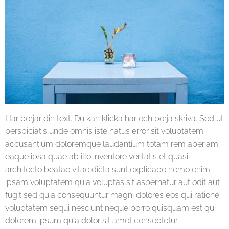
Här börjar din text. Du kan klicka här och börja skriva. Sed ut
perspiciatis unde omnis iste natus error sit voluptatem
accusantium doloremque laudantium totam rem aperiam
eaque ipsa quae ab illo inventore veritatis et quasi
architecto beatae vitae dicta sunt explicabo nemo enim
ipsam voluptatem quia voluptas sit aspernatur aut odit aut
fugit sed quia consequuntur magni dolores eos qui ratione
voluptatem sequi nesciunt neque porro quisquam est qui
dolorem ipsum quia dolor sit amet consectetur.