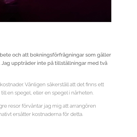
rbete och att bokningsförfrågningar som gäller
 Jag uppträder inte på tillställningar med två
stnader. Vänligen säkerställ att det finns ett
ill en spegel, eller en spegel i närheten.
re resor förväntar jag mig att arrangören
ativt ersätter kostnaderna för detta.