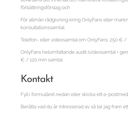
förbättringsförslag och
För allmän rådgivning kring OnlyFans eller markn
konsultationssamtal.
Telefon- eller videosamtal om OnlyFans: 250 € /
OnlyFans helomfattande audit (videosamtal + ge
€ / 120 min samtal
Kontakt
Fyll i formuläret nedan eller skicka ett e-postme
Berätta vad du är intresserad av så tar jag fram