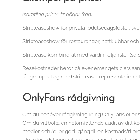
(samtliga priser är börjar från)
Stripteaseshow för privata födelsedagsfester, sv
Stripteaseshow för restauranger, nattklubbar oc
Striptease kombinerat med värdinnetjänster (särsk
Resekostnader beror på evenemangets plats samt 
längre uppdrag med striptease, representation ell
OnlyFans rådgivning
Om du behöver rådgivning kring OnlyFans eller s
Om du vill boka en helomfattande audit av ditt kont
medier och/eller ge tillgång till en kostnadsfri p
utvärdera ditt innehåll och identifiera förbättrin