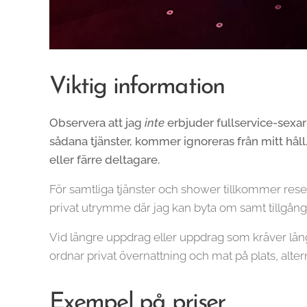
Viktig information
Observera att jag
inte
erbjuder fullservice-sexa
sådana tjänster, kommer ignoreras från mitt håll.
eller färre deltagare.
För samtliga tjänster och shower tillkommer reseko
privat utrymme där jag kan byta om samt tillgång t
Vid längre uppdrag eller uppdrag som kräver läng
ordnar privat övernattning och mat på plats, altern
Exempel på priser