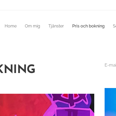
Home
Om mig
Tjänster
Pris och bokning
S
E-mai
KNING