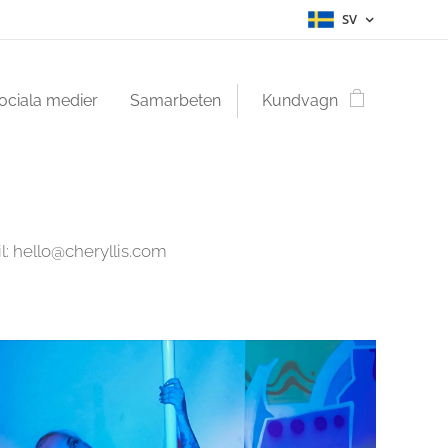
SV
ociala medier
Samarbeten
Kundvagn
l: hello@cheryllis.com