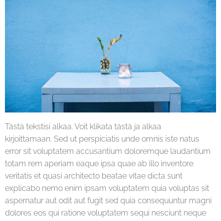
Tästä tekstisi alkaa. Voit klikata tästä ja alkaa
kirjoittamaan. Sed ut perspiciatis unde omnis iste natus
error sit voluptatem accusantium doloremque laudantium
totam rem aperiam eaque ipsa quae ab illo inventore
veritatis et quasi architecto beatae vitae dicta sunt
explicabo nemo enim ipsam voluptatem quia voluptas sit
aspernatur aut odit aut fugit sed quia consequuntur magni
dolores eos qui ratione voluptatem sequi nesciunt neque