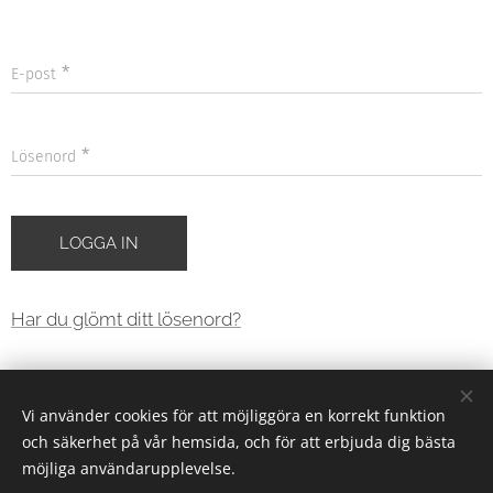
E-post
Lösenord
LOGGA IN
Har du glömt ditt lösenord?
Vi använder cookies för att möjliggöra en korrekt funktion
Cheryllis | All rights reserved 2026
och säkerhet på vår hemsida, och för att erbjuda dig bästa
hello@cheryllis.com
Cookies
möjliga användarupplevelse.