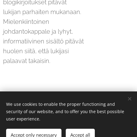
blogikirjoitukset pitävät
lukijan parhaiten mukanaan.
Mielenkiintoinen
johdantokappale ja lyhyt,
informatiivinen sisältö pitävät
huolen siitä, että lukijasi
palaavat takaisin.
We use cookies to enable the proper functioning and
Cheryllis | All rights reserved 2026
security of our website, and to offer you the best possible
hello@cheryllis.com
Cookies
user experience.
Languages
Accept only necessary
Accept all