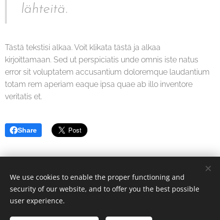
lähteitä.
Tästä tekstisi alkaa. Voit klikata tästä ja alkaa
kirjoittamaan. Sed ut perspiciatis unde omnis iste natus
error sit voluptatem accusantium doloremque laudantium
totam rem aperiam eaque ipsa quae ab illo inventore
veritatis et.
Share
We use cookies to enable the proper functioning and
Cheryllis | All rights reserved 2026
security of our website, and to offer you the best possible
hello@cheryllis.com
Cookies
user experience.
Languages