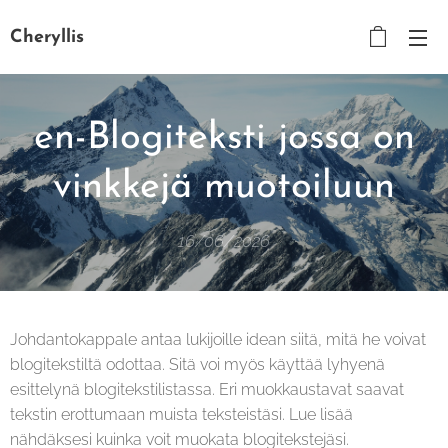
Cheryllis
en-Blogiteksti jossa on
vinkkejä muotoiluun
16/06/2026
Johdantokappale antaa lukijoille idean siitä, mitä he voivat
blogitekstiltä odottaa. Sitä voi myös käyttää lyhyenä
esittelynä blogitekstilistassa. Eri muokkaustavat saavat
tekstin erottumaan muista teksteistäsi. Lue lisää
nähdäksesi kuinka voit muokata blogitekstejäsi.