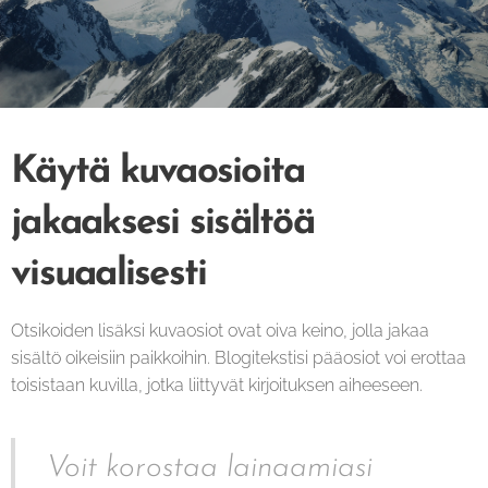
Käytä kuvaosioita
jakaaksesi sisältöä
visuaalisesti
Otsikoiden lisäksi kuvaosiot ovat oiva keino, jolla jakaa
sisältö oikeisiin paikkoihin. Blogitekstisi pääosiot voi erottaa
toisistaan kuvilla, jotka liittyvät kirjoituksen aiheeseen.
Voit korostaa lainaamiasi