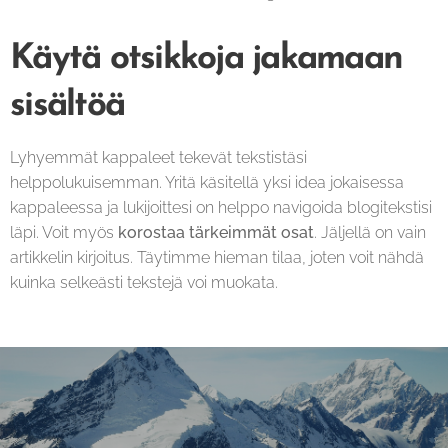
Käytä otsikkoja jakamaan
sisältöä
Lyhyemmät kappaleet tekevät tekstistäsi
helppolukuisemman. Yritä käsitellä yksi idea jokaisessa
kappaleessa ja lukijoittesi on helppo navigoida blogitekstisi
läpi. Voit myös
korostaa tärkeimmät osat
. Jäljellä on vain
artikkelin kirjoitus. Täytimme hieman tilaa, joten voit nähdä
kuinka selkeästi tekstejä voi muokata.